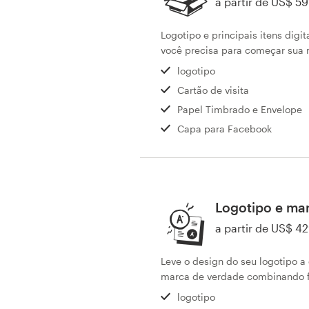
a partir de US$ 5
Concursos de designs
Logotipo e principais itens digi
você precisa para começar sua 
Projetos 1-para-1
logotipo
Encontre um designer
Cartão de visita
Papel Timbrado e Envelope
Veja inspirações
Capa para Facebook
99designs Studio
99designs Pro
Logotipo e ma
a partir de US$ 4
Quero
Leve o design do seu logotipo 
um
marca de verdade combinando fo
design
logotipo