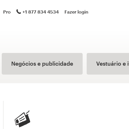
Pro
+1 877 834 4534
Fazer login
Negócios e publicidade
Vestuário e