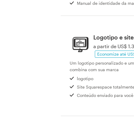
Manual de identidade da ma
Design de logotipos
Cartão de visita
Design de site
Logotipo e site
a partir de US$ 1.
Manual de identidade da marca
Economize até US
Um logotipo personalizado e um
Pesquisar todas as categorias
combina com sua marca
logotipo
Site Squarespace totalmente
Suporte
Conteúdo enviado para você
+1 877 834 4534
Central de Ajuda