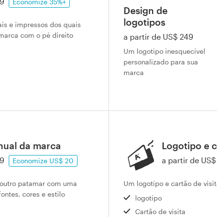
99
Economize 35%+
Design de
logotipos
tais e impressos dos quais
marca com o pé direito
a partir de US$ 249
Um logotipo inesquecível
personalizado para sua
marca
nual da marca
Logotipo e c
29
a partir de US
Economize US$ 20
a outro patamar com uma
Um logotipo e cartão de vis
ntes, cores e estilo
logotipo
Cartão de visita