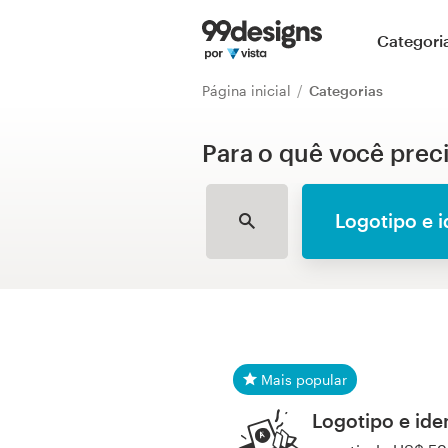
Página inicial
Categori
Pesquisar categorias
Página inicial
Categorias
Como funciona
Para o quê você prec
Encontre um designer
Logotipo e 
Inspiração
99designs Pro
Mais popular
Serviços
de
Logotipo e ide
design