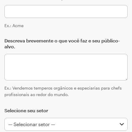
Design de logotipos
Cartão de visita
Ex.: Acme
Design de site
Descreva brevemente o que você faz e seu público-
alvo.
Manual de identidade da marca
Pesquisar todas as categorias
Ex.: Vendemos temperos orgânicos e especiarias para chefs
Suporte
profissionais ao redor do mundo.
+1 877 834 4534
Selecione seu setor
Central de Ajuda