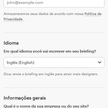
Concursos de designs
Armazenaremos seus dados de acordo com nossa
Política de
Privacidade
.
Projetos 1-para-1
Encontre um designer
Idioma
Veja inspirações
Em qual idioma você vai escrever em seu briefing?
99designs Studio
99designs Pro
Dica: envie o briefing em inglês para atrair mais designers.
Quero
um
Informações gerais
design
Qual é o nome da sua empresa ou do seu site?