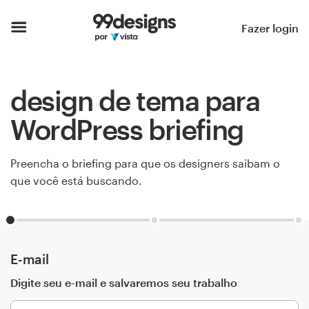
Página inicial
Fazer login
Pesquisar categorias
design de tema para
Como funciona
WordPress briefing
Encontre um designer
Preencha o briefing para que os designers saibam o
Inspiração
que você está buscando.
99designs Pro
E-mail
Serviços
de
Digite seu e-mail e salvaremos seu trabalho
design