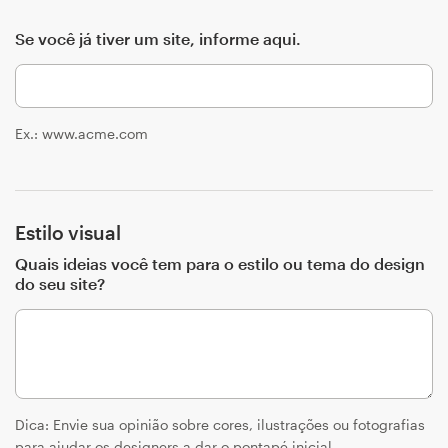
Se você já tiver um site, informe aqui.
Recursos
Preços
Ex.: www.acme.com
Torne-se um designer
Blog
Estilo visual
Quais ideias você tem para o estilo ou tema do design
do seu site?
Dica: Envie sua opinião sobre cores, ilustrações ou fotografias
para ajudar os designers a dar o pontapé inicial.