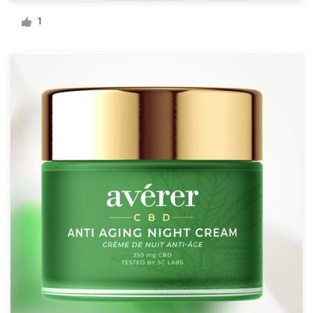
Design de logotipos
1
Cartão de visita
Design de site
Manual de identidade da marca
Pesquisar todas as categorias
Suporte
+1 877 834 4534
Central de Ajuda