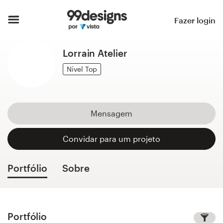
Página inicial
Fazer login
Pesquisar categorias
Lorrain Atelier
Como funciona
Nível Top
Encontre um designer
Mensagem
Inspiração
Convidar para um projeto
99designs Pro
Portfólio
Sobre
Serviços
de
design
Portfólio