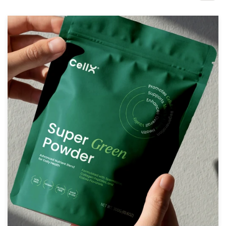
Concursos de designs
Projetos 1-para-1
Encontre um designer
Veja inspirações
99designs Studio
99designs Pro
Quero
um
design