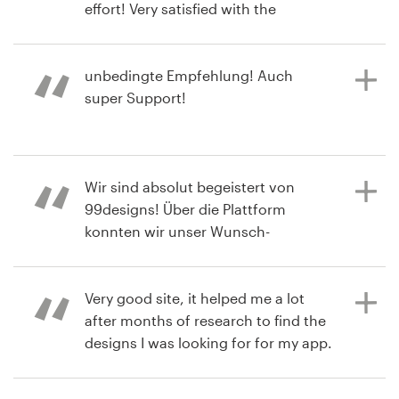
effort! Very satisfied with the
completed project!
Recursos
unbedingte Empfehlung! Auch
super Support!
há 3 meses
Preços
bill0Q
Visualizar seu concurso de logotipo
Torne-se um designer
há 4 meses
Wir sind absolut begeistert von
klampfl.bernhar8
Blog
99designs! Über die Plattform
Visualizar seu concurso de capa de
konnten wir unser Wunsch-
livro ou revista
Corporate Design perfekt umsetzen.
Es ist beeindruckend, wie viele
talentierte Designer man dort
Very good site, it helped me a lot
erreicht und wie vielfältig die
after months of research to find the
kreativen Ansätze sind. Der Prozess
designs I was looking for for my app.
war einfach und transparent – vom
Highly recommended.
Briefing bis hin zur Auswahl des