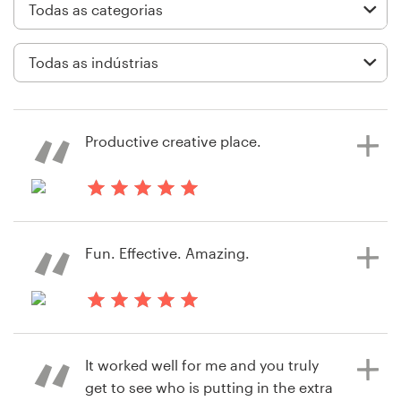
Design de logotipos
Cartão de visita
Design de site
Productive creative place.
Manual de identidade da marca
Pesquisar todas as categorias
há 4 dias
Oana.stincel
Fun. Effective. Amazing.
Suporte
há um mês
+1 877 834 4534
kurtkillen36n
It worked well for me and you truly
Visualizar seu concurso de capa de
Central de Ajuda
get to see who is putting in the extra
livro ou revista