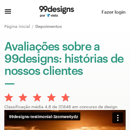
Página inicial
Fazer login
Pesquisar categorias
Página inicial
Depoimentos
Como funciona
Avaliações sobre a
99designs: histórias de
Encontre um designer
nossos clientes
Inspiração
99designs Pro
Classificação média 4,8 de 37.646 em concurso de design
Serviços
de
design