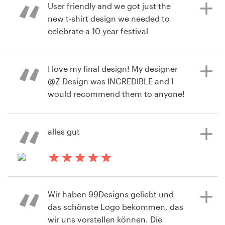
finalen Designs. Durch die
User friendly and we got just the
Zusammenarbeit mit den vielen Top-
new t-shirt design we needed to
há 9 meses
Designern haben wir am Ende genau
celebrate a 10 year festival
Emanuele Totaro
das Ergebnis erhalten, das wir uns
anniversary!
gewünscht haben. Absolute
Empfehlung für alle, die auf der
I love my final design! My designer
Suche nach professionellen und
@Z Design was INCREDIBLE and I
há 9 meses
kreativen Designlösungen sind.
would recommend them to anyone!
lisTtt
<3
Visualizar seu concurso de camisa
alles gut
há 8 meses
Gerardo Grasso
há 10 meses
susanna.creed
Visualizar seu concurso de
há 10 meses
papelaria
Visualizar seu concurso de logotipo
immerwinF
Wir haben 99Designs geliebt und
Visualizar seu concurso de capa de
das schönste Logo bekommen, das
livro ou revista
wir uns vorstellen können. Die