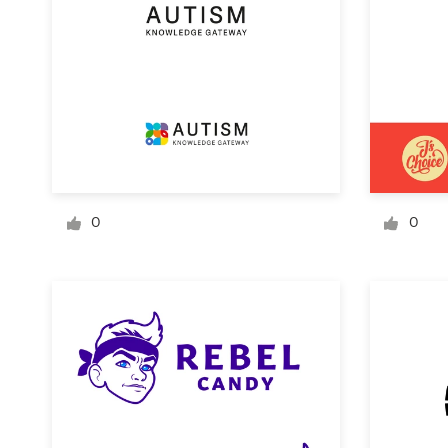
Design de logotipos
Cartão de visita
Design de site
Manual de identidade da marca
0
0
Pesquisar todas as categorias
Suporte
+1 877 834 4534
Central de Ajuda