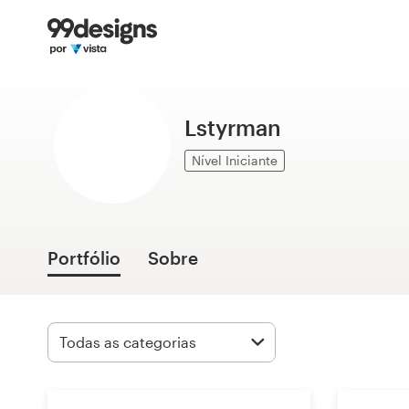
Página inicial
Pesquisar categorias
Lstyrman
Como funciona
Nível Iniciante
Encontre um designer
Inspiração
Portfólio
Sobre
99designs Pro
Serviços
de
design