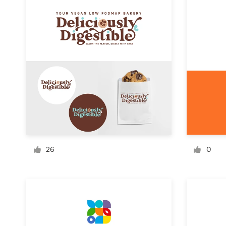
Concursos de designs
Projetos 1-para-1
Encontre um designer
Veja inspirações
99designs Studio
99designs Pro
26
0
Quero
um
design