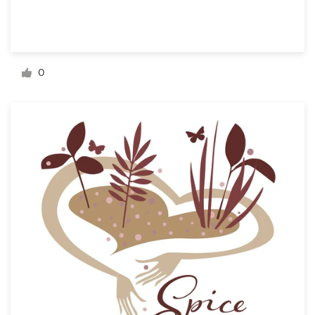
Recursos
0
Preços
Torne-se um designer
Blog