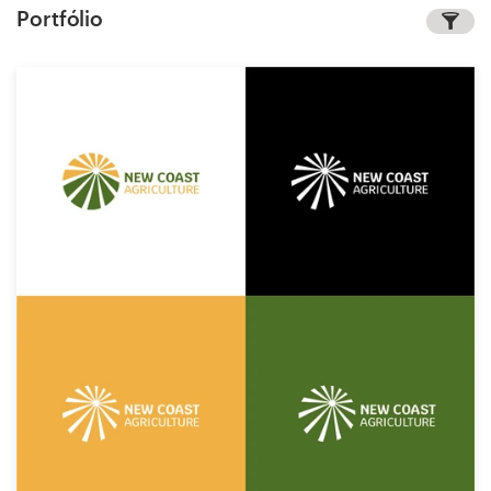
Portfólio
Concursos de designs
Projetos 1-para-1
Encontre um designer
Veja inspirações
99designs Studio
99designs Pro
Quero
um
design