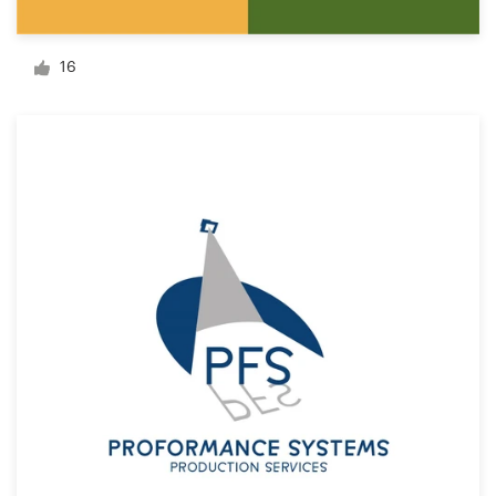
Design de logotipos
16
Cartão de visita
Design de site
Manual de identidade da marca
Pesquisar todas as categorias
Suporte
+1 877 834 4534
Central de Ajuda