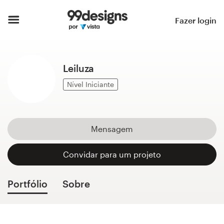
Página inicial
Fazer login
Pesquisar categorias
Leiluza
Como funciona
Nível Iniciante
Encontre um designer
Inspiração
Mensagem
99designs Pro
Convidar para um projeto
Portfólio
Sobre
Serviços
de
design