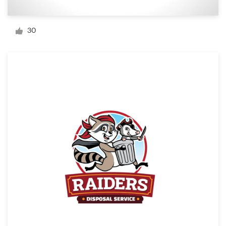
Design de logotipos
30
Cartão de visita
Design de site
Manual de identidade da marca
Pesquisar todas as categorias
Suporte
+1 877 834 4534
Central de Ajuda