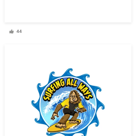
Recursos
44
Preços
Torne-se um designer
Blog