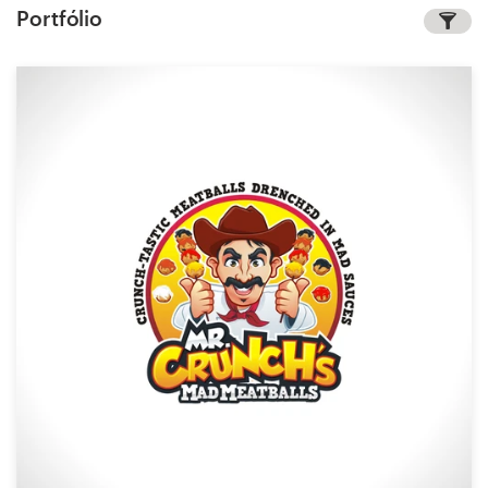
Portfólio
Concursos de designs
Projetos 1-para-1
Encontre um designer
Veja inspirações
99designs Studio
99designs Pro
Quero
um
design