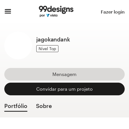
Página inicial
Fazer login
Pesquisar categorias
jagokandank
Como funciona
Nível Top
Encontre um designer
Inspiração
Mensagem
99designs Pro
Convidar para um projeto
Portfólio
Sobre
Serviços
de
design