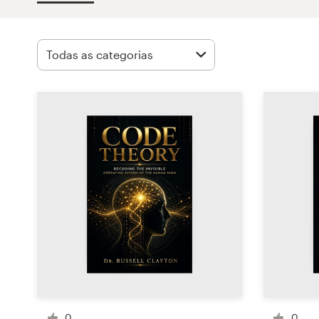
Concursos de designs
Projetos 1-para-1
Encontre um designer
Veja inspirações
99designs Studio
99designs Pro
Quero
um
design
0
0