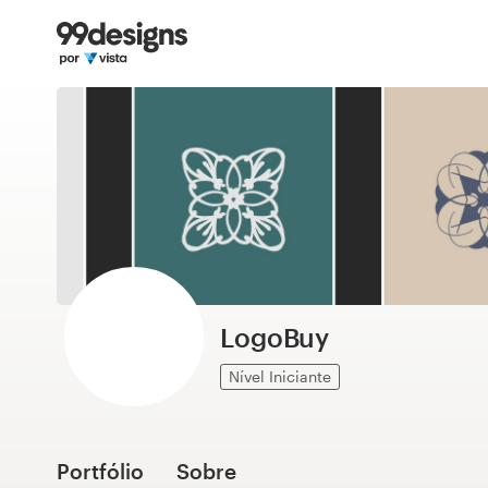
Página inicial
Pesquisar categorias
Como funciona
Encontre um designer
Inspiração
99designs Pro
LogoBuy
Nível Iniciante
Serviços
de
design
Portfólio
Sobre