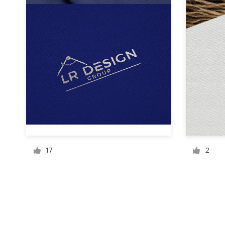
Recursos
Preços
Torne-se um designer
Blog
17
2