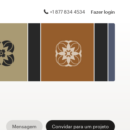
+1 877 834 4534
Fazer login
Mensagem
Convidar para um projeto