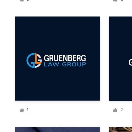
Design de logotipos
Cartão de visita
Design de site
Manual de identidade da marca
Pesquisar todas as categorias
Suporte
+1 877 834 4534
1
2
Central de Ajuda