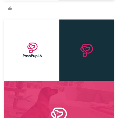
Design de logotipos
1
Cartão de visita
Design de site
Manual de identidade da marca
Pesquisar todas as categorias
Suporte
+1 877 834 4534
Central de Ajuda