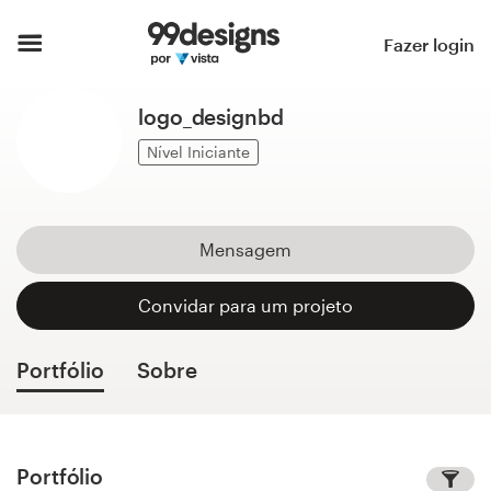
Página inicial
Fazer login
Pesquisar categorias
logo_designbd
Como funciona
Nível Iniciante
Encontre um designer
Mensagem
Inspiração
Convidar para um projeto
99designs Pro
Portfólio
Sobre
Serviços
de
design
Portfólio