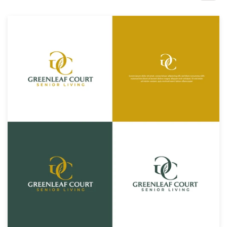
Concursos de designs
Projetos 1-para-1
Encontre um designer
Veja inspirações
99designs Studio
99designs Pro
Quero
um
design