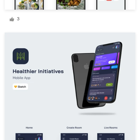
Design de logotipos
3
Cartão de visita
Design de site
Manual de identidade da marca
Pesquisar todas as categorias
Suporte
+1 877 834 4534
Central de Ajuda