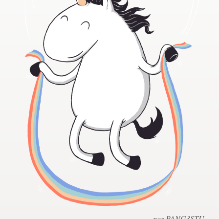
Concursos de designs
Projetos 1-para-1
Encontre um designer
Veja inspirações
99designs Studio
99designs Pro
Quero
um
design
por PANG3STU