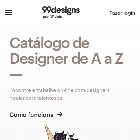
Página inicial
Fazer login
Pesquisar categorias
Catálogo de
Como funciona
Designer de A a Z
Encontre um designer
Inspiração
Encontre e trabalhe on-line com designers
99designs Pro
freelancers talentosos.
Como funciona
Serviços
de
design