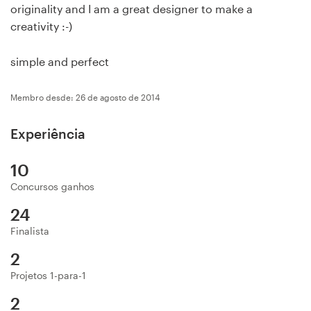
originality and I am a great designer to make a
Concursos de designs
creativity :-)
Projetos 1-para-1
simple and perfect
Encontre um designer
Membro desde: 26 de agosto de 2014
Veja inspirações
Experiência
99designs Studio
10
Concursos ganhos
99designs Pro
24
Finalista
2
Quero
Projetos 1-para-1
um
design
2