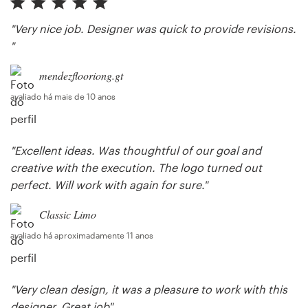
"Very nice job. Designer was quick to provide revisions.
"
Recursos
mendezflooriong.gt
Preços
avaliado há mais de 10 anos
Torne-se um designer
"Excellent ideas. Was thoughtful of our goal and
Blog
creative with the execution. The logo turned out
perfect. Will work with again for sure."
Classic Limo
avaliado há aproximadamente 11 anos
"Very clean design, it was a pleasure to work with this
designer. Great job"