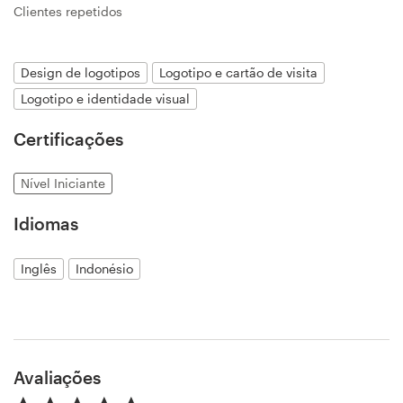
Clientes repetidos
Design de logotipos
Cartão de visita
Design de logotipos
Logotipo e cartão de visita
Logotipo e identidade visual
Design de site
Certificações
Manual de identidade da marca
Nível Iniciante
Pesquisar todas as categorias
Idiomas
Inglês
Indonésio
Suporte
+1 877 834 4534
Avaliações
Central de Ajuda