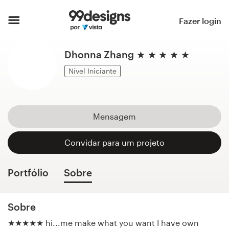
Página inicial
Fazer login
Pesquisar categorias
Dhonna Zhang ★ ★ ★ ★ ★
Como funciona
Nível Iniciante
Encontre um designer
Mensagem
Inspiração
Convidar para um projeto
99designs Pro
Portfólio
Sobre
Serviços
Sobre
de
design
★★★★★ hi...me make what you want I have own