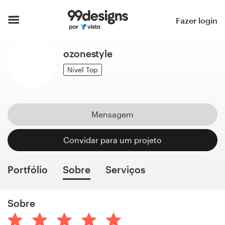
Página inicial
Fazer login
Pesquisar categorias
ozonestyle
Como funciona
Nível Top
Encontre um designer
Mensagem
Inspiração
Convidar para um projeto
99designs Pro
Portfólio
Sobre
Serviços
Serviços
Sobre
de
design