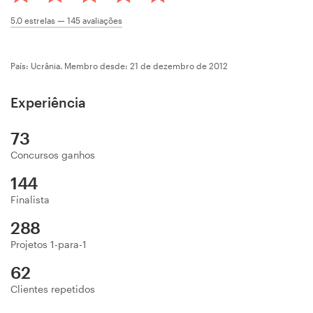
Concursos de designs
5.0
estrelas —
145
avaliações
Projetos 1-para-1
País: Ucrânia.
Membro desde: 21 de dezembro de 2012
Encontre um designer
Experiência
Veja inspirações
73
Concursos ganhos
99designs Studio
144
99designs Pro
Finalista
288
Projetos 1-para-1
Quero
62
um
Clientes repetidos
design