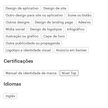
Design de logotipos
Design de aplicativo
Design de site
Outro design para site ou aplicativo
Ícone ou botão
Cartão de visita
Outros designs
Design de landing page
Adesivo
Mídia social
Design de logotipos
Infográfico
Design de site
ilustração ou gráfico
Capa de livro
Manual de identidade da marca
Outra publicidade ou propaganda
Logotipo e identidade visual
Anúncio em banner
Pesquisar todas as categorias
Certificações
Manual de identidade de marca
Nível Top
Suporte
Idiomas
+1 877 834 4534
Inglês
Central de Ajuda