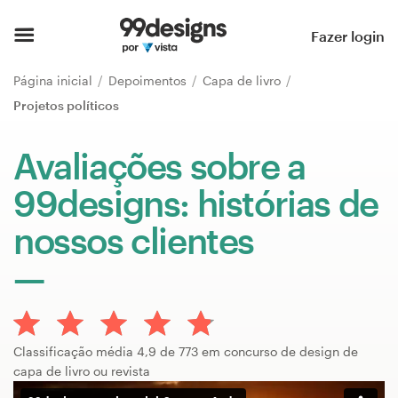
Página inicial
Fazer login
Pesquisar categorias
Página inicial
Depoimentos
Capa de livro
Projetos políticos
Como funciona
Avaliações sobre a
Encontre um designer
99designs: histórias de
Inspiração
nossos clientes
99designs Pro
Serviços
Classificação média 4,9 de 773 em concurso de design de
de
capa de livro ou revista
design