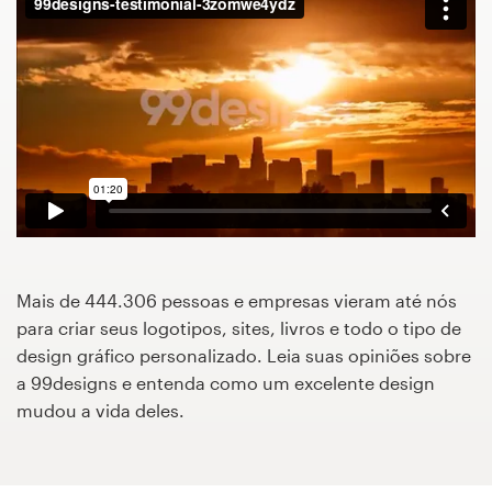
Concursos de designs
Projetos 1-para-1
Encontre um designer
Veja inspirações
99designs Studio
Mais de 444.306 pessoas e empresas vieram até nós
99designs Pro
para criar seus logotipos, sites, livros e todo o tipo de
design gráfico personalizado. Leia suas opiniões sobre
a 99designs e entenda como um excelente design
mudou a vida deles.
Quero
um
design