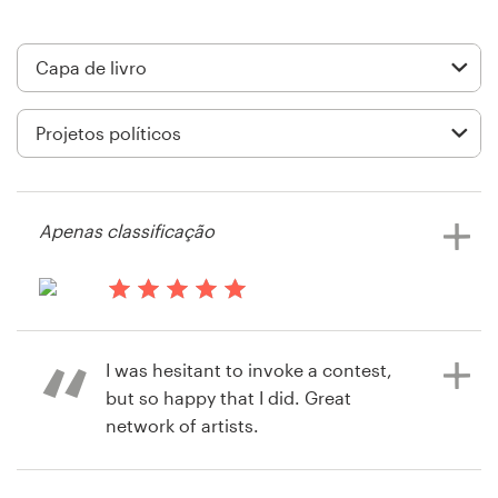
Design de logotipos
Cartão de visita
Design de site
Manual de identidade da marca
Apenas classificação
Pesquisar todas as categorias
há 13 anos
Tgurmessa
Suporte
I was hesitant to invoke a contest,
Visualizar seu concurso de capa de
but so happy that I did. Great
livro ou revista
+1 877 834 4534
network of artists.
Central de Ajuda