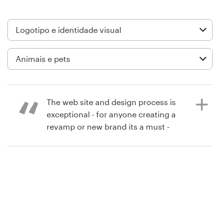
Design de logotipos
Cartão de visita
Design de site
Manual de identidade da marca
The web site and design process is
Pesquisar todas as categorias
exceptional - for anyone creating a
revamp or new brand its a must -
love the fact that its supporting in
many cases developing areas of the
Suporte
world as well - super stuff 99
Designs ! Product : Very good - great
+1 877 834 4534
way to create a brand new design
and concept
Central de Ajuda