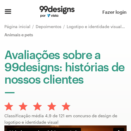
Página inicial
Fazer login
Pesquisar categorias
Página inicial
Depoimentos
Logotipo e identidade visual
Animais e pets
Como funciona
Avaliações sobre a
Encontre um designer
99designs: histórias de
Inspiração
nossos clientes
99designs Pro
Serviços
Classificação média 4,9 de 121 em concurso de design de
de
logotipo e identidade visual
design