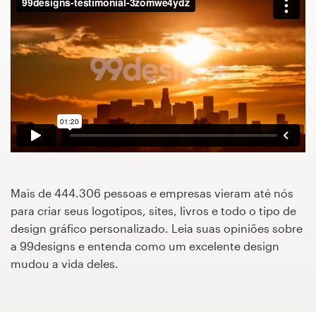
Concursos de designs
Projetos 1-para-1
Encontre um designer
Veja inspirações
99designs Studio
Mais de 444.306 pessoas e empresas vieram até nós
99designs Pro
para criar seus logotipos, sites, livros e todo o tipo de
design gráfico personalizado. Leia suas opiniões sobre
a 99designs e entenda como um excelente design
mudou a vida deles.
Quero
um
design