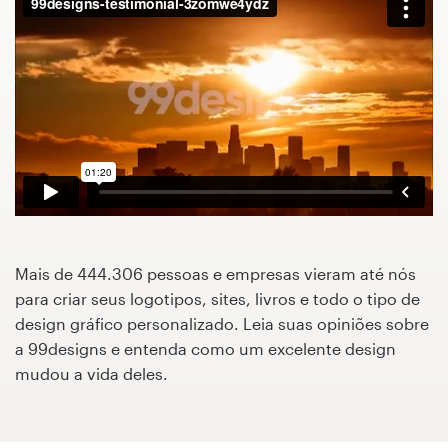
Concursos de designs
Projetos 1-para-1
Encontre um designer
Veja inspirações
99designs Studio
Mais de 444.306 pessoas e empresas vieram até nós
99designs Pro
para criar seus logotipos, sites, livros e todo o tipo de
design gráfico personalizado. Leia suas opiniões sobre
a 99designs e entenda como um excelente design
mudou a vida deles.
Quero
um
design