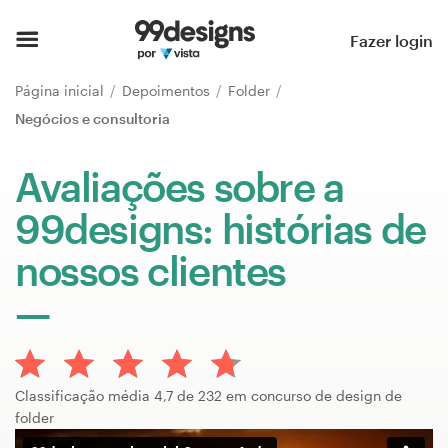
Página inicial
Fazer login
Pesquisar categorias
Página inicial
Depoimentos
Folder
Negócios e consultoria
Como funciona
Avaliações sobre a
Encontre um designer
99designs: histórias de
Inspiração
nossos clientes
99designs Pro
Serviços
Classificação média 4,7 de 232 em concurso de design de
de
folder
design