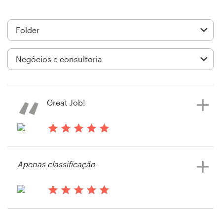
Design de logotipos
Cartão de visita
Design de site
Manual de identidade da marca
Great Job!
Pesquisar todas as categorias
há 14 anos
Isaachowell
Suporte
Apenas classificação
Visualizar seu concurso de folder
+1 877 834 4534
há 14 anos
Central de Ajuda
Isaachowell