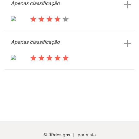
Apenas classificação
Visualizar seu concurso de ícone ou
botão
Recursos
há 14 anos
ik heb grip
Preços
Apenas classificação
Visualizar seu concurso de ícone ou
botão
Torne-se um designer
há 14 anos
Blog
OneDublin
Visualizar seu concurso de ícone ou
botão
© 99designs
por Vista