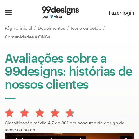
Página inicial
Fazer login
Pesquisar categorias
Página inicial
Depoimentos
Ícone ou botão
Comunidades e ONGs
Como funciona
Avaliações sobre a
Encontre um designer
99designs: histórias de
Inspiração
nossos clientes
99designs Pro
Serviços
Classificação média 4,7 de 391 em concurso de design de
de
ícone ou botão
design