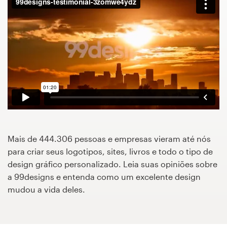
Concursos de designs
Projetos 1-para-1
Encontre um designer
Veja inspirações
99designs Studio
Mais de 444.306 pessoas e empresas vieram até nós
99designs Pro
para criar seus logotipos, sites, livros e todo o tipo de
design gráfico personalizado. Leia suas opiniões sobre
a 99designs e entenda como um excelente design
mudou a vida deles.
Quero
um
design