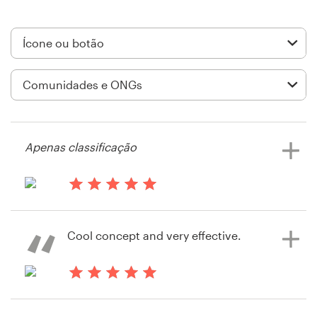
Design de logotipos
Cartão de visita
Design de site
Manual de identidade da marca
Apenas classificação
Pesquisar todas as categorias
há 14 anos
Dsmith1974
Suporte
Cool concept and very effective.
Visualizar seu concurso de ícone ou
botão
+1 877 834 4534
há 14 anos
Central de Ajuda
OneDublin