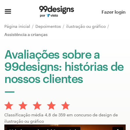
Página inicial
Fazer login
Pesquisar categorias
Página inicial
Depoimentos
ilustração ou gráfico
Assistência a crianças
Como funciona
Avaliações sobre a
Encontre um designer
99designs: histórias de
Inspiração
nossos clientes
99designs Pro
Serviços
Classificação média 4,8 de 359 em concurso de design de
de
ilustração ou gráfico
design