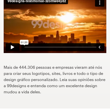
Concursos de designs
Projetos 1-para-1
Encontre um designer
Veja inspirações
99designs Studio
Mais de 444.306 pessoas e empresas vieram até nós
99designs Pro
para criar seus logotipos, sites, livros e todo o tipo de
design gráfico personalizado. Leia suas opiniões sobre
a 99designs e entenda como um excelente design
mudou a vida deles.
Quero
um
design