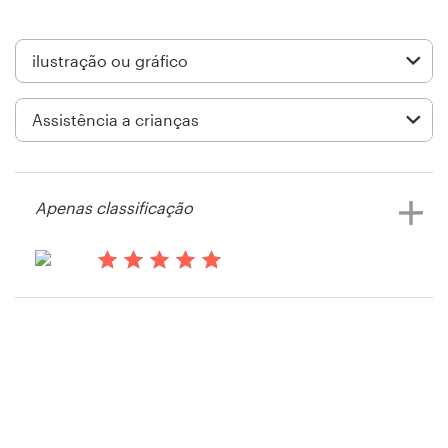
Design de logotipos
Cartão de visita
Design de site
Manual de identidade da marca
Apenas classificação
Pesquisar todas as categorias
há 14 anos
Jeppe Jessen
Suporte
+1 877 834 4534
Central de Ajuda