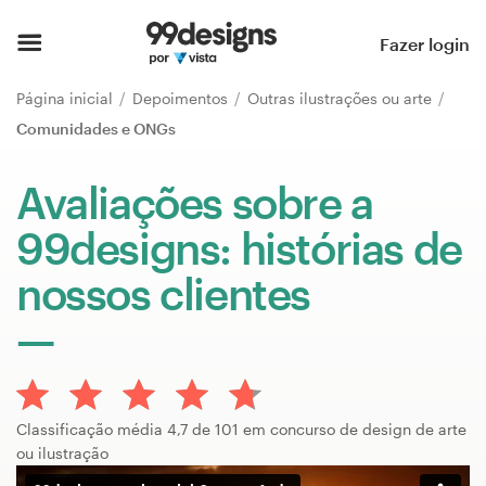
Página inicial
Fazer login
Pesquisar categorias
Página inicial
Depoimentos
Outras ilustrações ou arte
Comunidades e ONGs
Como funciona
Avaliações sobre a
Encontre um designer
99designs: histórias de
Inspiração
nossos clientes
99designs Pro
Serviços
Classificação média 4,7 de 101 em concurso de design de arte
de
ou ilustração
design