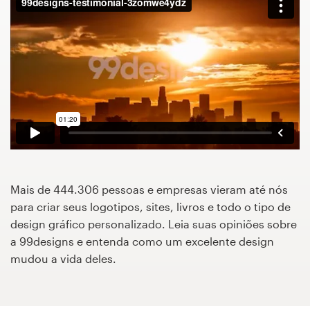
Concursos de designs
Projetos 1-para-1
Encontre um designer
Veja inspirações
99designs Studio
Mais de 444.306 pessoas e empresas vieram até nós
99designs Pro
para criar seus logotipos, sites, livros e todo o tipo de
design gráfico personalizado. Leia suas opiniões sobre
a 99designs e entenda como um excelente design
mudou a vida deles.
Quero
um
design