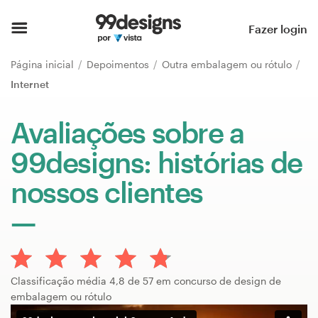
Página inicial
Fazer login
Pesquisar categorias
Página inicial
Depoimentos
Outra embalagem ou rótulo
Internet
Como funciona
Avaliações sobre a
Encontre um designer
99designs: histórias de
Inspiração
nossos clientes
99designs Pro
Serviços
Classificação média 4,8 de 57 em concurso de design de
de
embalagem ou rótulo
design