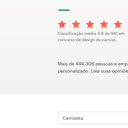
Concursos de designs
Projetos 1-para-1
Classificação média 4,8 de 961 em
Encontre um designer
concurso de design de camisa
Veja inspirações
Mais de 444.306 pessoas e empres
99designs Studio
personalizado. Leia suas opini
99designs Pro
Quero
um
design