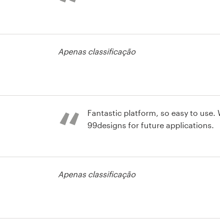
rso de camisa
Apenas classificação
rso de camisa
Fantastic platform, so easy to use. 
99designs for future applications.
rso de camisa
Apenas classificação
rso de camisa