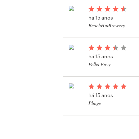
há 15 anos
BeachHutBrewery
há 15 anos
Pellet Envy
há 15 anos
Plinge
Visualizar seu concu