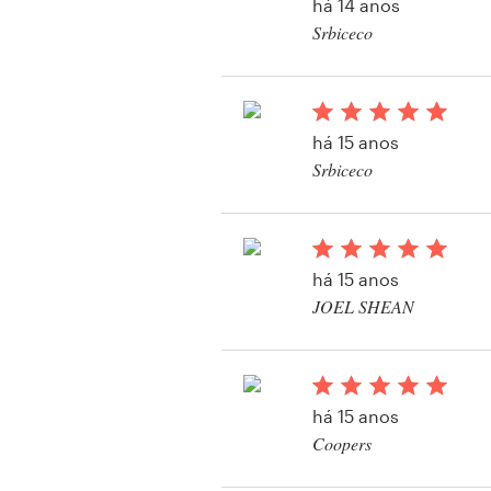
há 14 anos
Srbiceco
Visualizar seu concu
Recursos
Preços
há 15 anos
Srbiceco
Torne-se um designer
Visualizar seu concu
Blog
há 15 anos
JOEL SHEAN
Visualizar seu concu
há 15 anos
Coopers
Visualizar seu concu