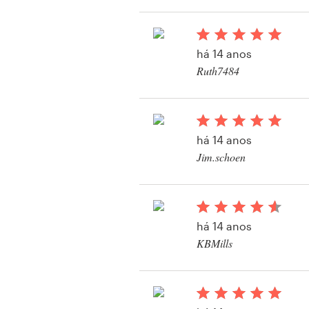
Design de logotipos
Cartão de visita
há 14 anos
Ruth7484
Design de site
Manual de identidade da marca
há 14 anos
Pesquisar todas as categorias
Jim.schoen
Visualizar seu concu
Suporte
há 14 anos
KBMills
+1 877 834 4534
Central de Ajuda