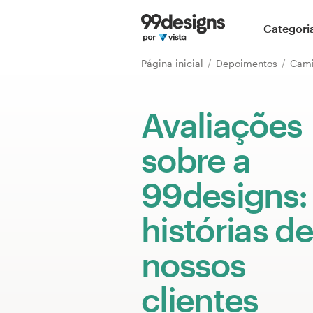
Página inicial
Categori
Pesquisar categorias
Página inicial
Depoimentos
Cam
Como funciona
Avaliações
Encontre um designer
sobre a
Inspiração
99designs:
99designs Pro
histórias de
nossos
Serviços
de
clientes
design