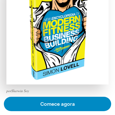
Concursos de designs
Projetos 1-para-1
Encontre um designer
Veja inspirações
99designs Studio
99designs Pro
porSherwin Soy
Quero
um
Comece agora
design