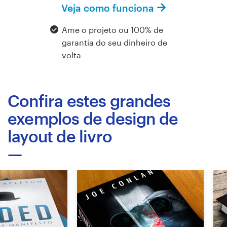
Veja como funciona
Design de logotipos
Ame o projeto ou 100% de
Cartão de visita
garantia do seu dinheiro de
volta
Design de site
Manual de identidade da marca
Confira estes grandes
Pesquisar todas as categorias
exemplos de design de
layout de livro
Suporte
+1 877 834 4534
Central de Ajuda