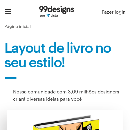
Página inicial
Fazer login
Pesquisar categorias
Página inicial
Como funciona
Layout de livro no
Encontre um designer
seu estilo!
Inspiração
99designs Pro
Nossa comunidade com 3,09 milhões designers
criará diversas ideias para você
Serviços
de
design