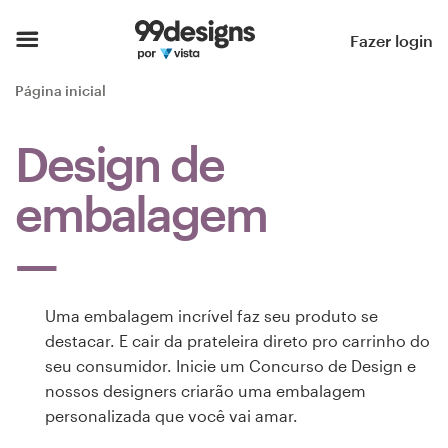
Página inicial
Fazer login
Pesquisar categorias
Página inicial
Como funciona
Design de
Encontre um designer
embalagem
Inspiração
99designs Pro
Uma embalagem incrível faz seu produto se
destacar. E cair da prateleira direto pro carrinho do
seu consumidor. Inicie um Concurso de Design e
Serviços
nossos designers criarão uma embalagem
de
personalizada que você vai amar.
design