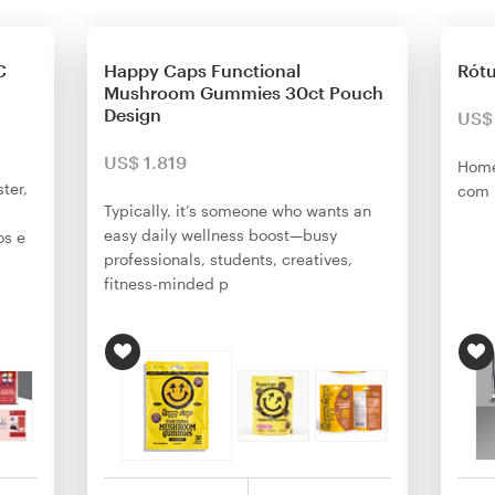
C
Happy Caps Functional
Rótu
Mushroom Gummies 30ct Pouch
Design
US$
US$ 1.819
Home
ter,
com 
Typically, it’s someone who wants an
easy daily wellness boost—busy
os e
professionals, students, creatives,
fitness-minded p