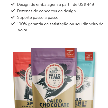
Design de embalagem a partir de
US$ 449
Concursos de designs
Dezenas de conceitos de design
Suporte passo a passo
Projetos 1-para-1
100% garantia de satisfação ou seu dinheiro de
volta
Encontre um designer
Veja inspirações
99designs Studio
99designs Pro
Quero
um
design