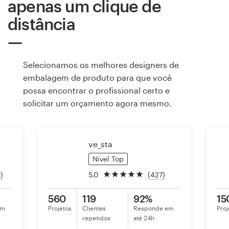
apenas um clique de
distância
Recursos
Preços
Selecionamos os melhores designers de
embalagem de produto para que você
Torne-se um designer
possa encontrar o profissional certo e
solicitar um orçamento agora mesmo.
Blog
ve_sta
Nível Top
)
5.0
(427)
560
119
92%
15
em
Projetos
Clientes
Responde em
Proj
repetidos
até 24h