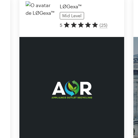
LØGexa™
Mid
Level
5
(
25
)