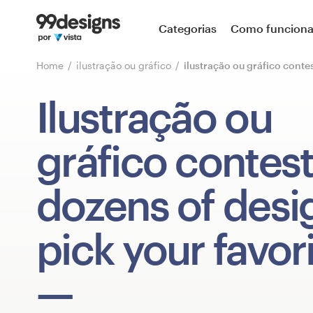
Página inicial
Categorias
Como funcion
Pesquisar categorias
Home
ilustração ou gráfico
ilustração ou gráfico conte
Como funciona
Ilustração ou
Encontre um designer
gráfico contes
Inspiração
dozens of desi
99designs Pro
pick your favori
Serviços
de
design