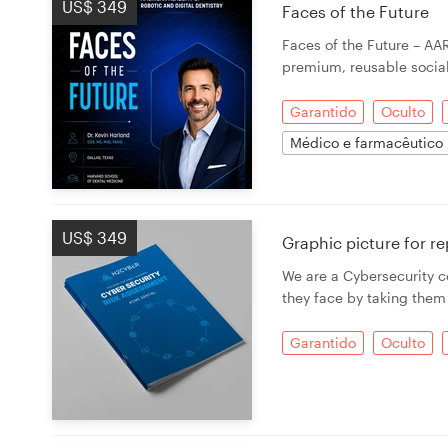
US$ 349
Faces of the Future
Design de logotipos
Faces of the Future – AA
premium, reusable socia
Cartão de visita
Garantido
Oculto
Design de site
Médico e farmacêutico
Manual de identidade da marca
Pesquisar todas as categorias
US$ 349
Graphic picture for r
We are a Cybersecurity c
they face by taking them
Suporte
Garantido
Oculto
+1 877 834 4534
Central de Ajuda