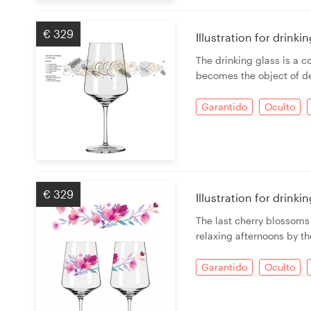
€ 329
Illustration for drink
The drinking glass is a c
becomes the object of de
Garantido
Oculto
€ 329
Illustration for drink
The last cherry blossoms
relaxing afternoons by th
Garantido
Oculto