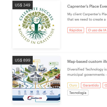
US$ 349
Caprenter's Place Eve
My client Carpenter's Pla
Recursos
that we need to create a 
Preços
Rápidos
O uso de IA
Torne-se um designer
Blog
US$ 899
Map-based custom ill
Diversified Technology i
municipal governments --
Ouro
Garantido
O
Tecnologia