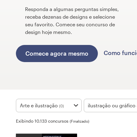
Responda a algumas perguntas simples,
Concursos de designs
receba dezenas de designs e selecione
seu favorito. Comece seu concurso de
Projetos 1-para-1
design hoje mesmo.
Encontre um designer
Como func
Comece agora mesmo
Veja inspirações
99designs Studio
99designs Pro
Arte e ilustração
ilustração ou gráfico
(0)
Quero
Exibindo 10.133 concursos
um
(Finalizado)
design