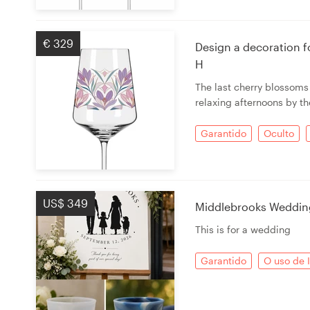
€ 329
Design a decoration f
H
The last cherry blossoms
relaxing afternoons by th
Garantido
Oculto
US$ 349
Middlebrooks Wedding
This is for a wedding
Garantido
O uso de 