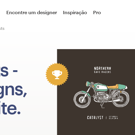
a
Encontre um designer
Inspiração
Pro
sts
ts
-
gns,
te.