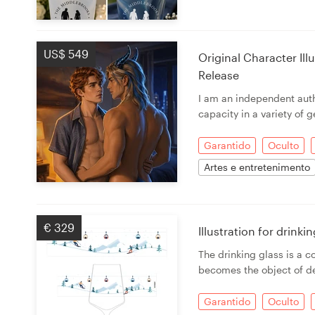
US$ 549
Original Character I
Release
I am an independent auth
capacity in a variety of 
Garantido
Oculto
Artes e entretenimento
€ 329
Illustration for drink
The drinking glass is a c
becomes the object of de
Garantido
Oculto