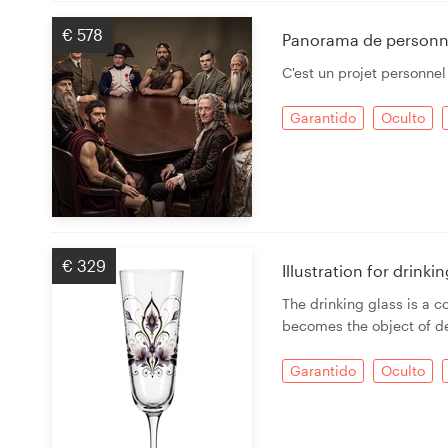
€ 578
Panorama de personn
C'est un projet personnel
Garantido
Oculto
€ 329
Illustration for drink
The drinking glass is a c
becomes the object of de
Garantido
Oculto