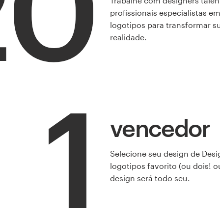
20
Trabalhe com designers talen
profissionais especialistas e
logotipos para transformar s
realidade.
1
vencedor
Selecione seu design de Desi
logotipos favorito (ou dois! ou
design será todo seu.