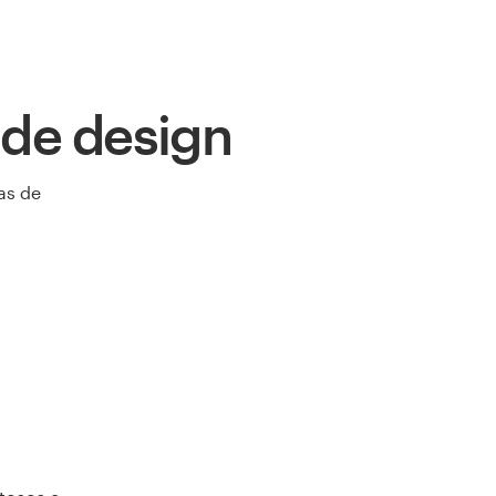
 de design
as de