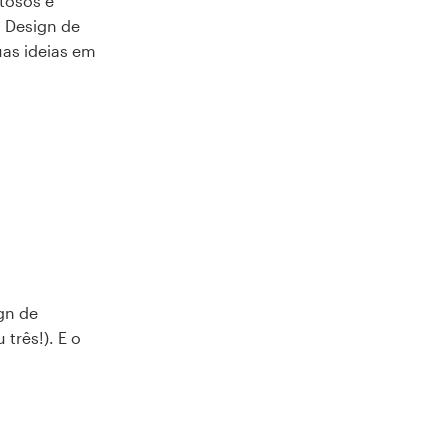
tosos e
m Design de
uas ideias em
gn de
 três!). E o