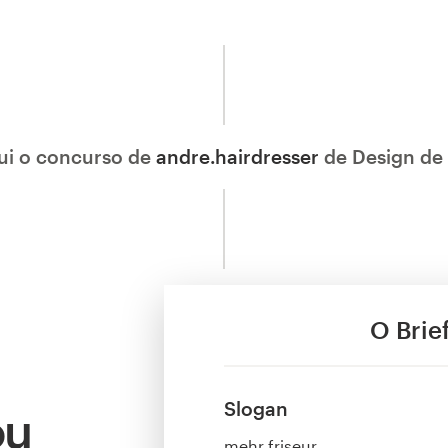
ui o concurso de
andre.hairdresser
de Design de l
O Brie
Slogan
ou
mehr friseur