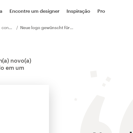
a
Encontre um designer
Inspiração
Pro
cursos
Neue logo gewünscht für Zum André
(a) novo(a)
ado em um