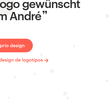
logo gewünscht
um André
prio design
design de logotipos