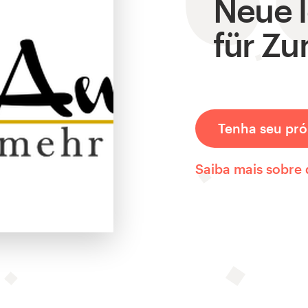
Neue 
für Z
Tenha seu pró
Saiba mais sobre 