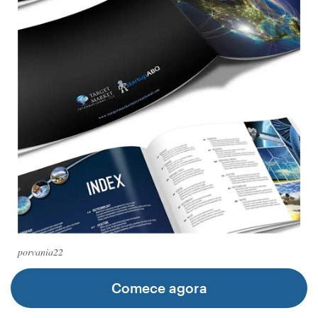
Concursos de designs
Projetos 1-para-1
Encontre um designer
Veja inspirações
99designs Studio
99designs Pro
porvania22
Quero
um
Comece agora
design