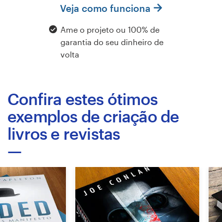
Veja como funciona
Design de logotipos
Ame o projeto ou 100% de
Cartão de visita
garantia do seu dinheiro de
volta
Design de site
Manual de identidade da marca
Confira estes ótimos
Pesquisar todas as categorias
exemplos de criação de
livros e revistas
Suporte
+1 877 834 4534
Central de Ajuda