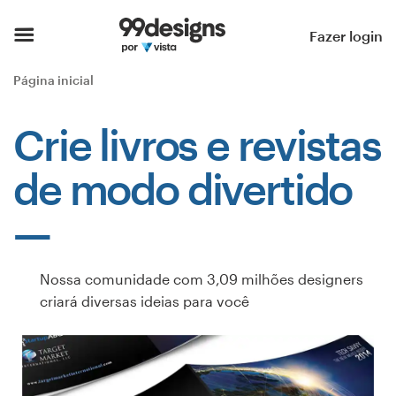
Página inicial
Fazer login
Pesquisar categorias
Página inicial
Como funciona
Crie livros e revistas
Encontre um designer
de modo divertido
Inspiração
99designs Pro
Nossa comunidade com 3,09 milhões designers
criará diversas ideias para você
Serviços
de
design