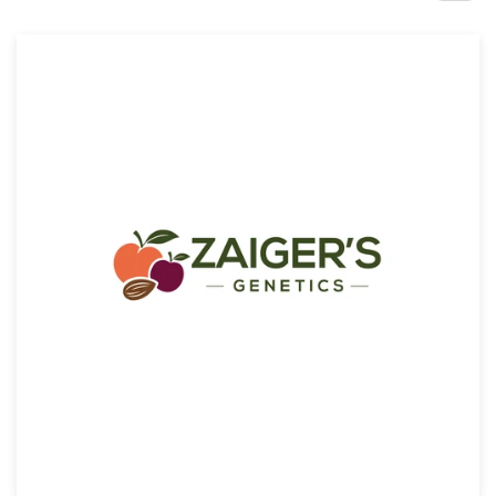
Concursos de designs
Projetos 1-para-1
Encontre um designer
Veja inspirações
99designs Studio
99designs Pro
Quero
um
design