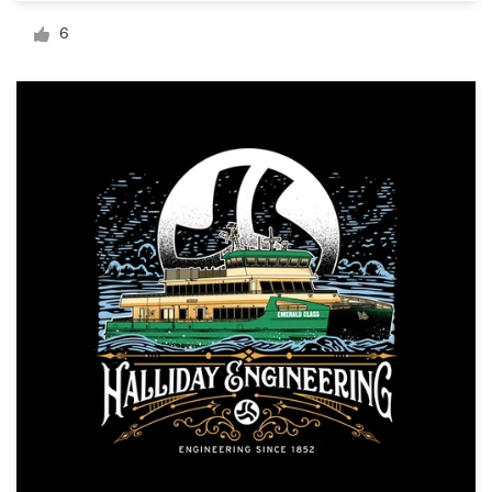
Design de logotipos
6
Cartão de visita
Design de site
Manual de identidade da marca
Pesquisar todas as categorias
Suporte
+1 877 834 4534
Central de Ajuda