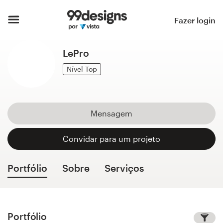
Página inicial
Fazer login
Pesquisar categorias
LePro
Como funciona
Nível Top
Encontre um designer
Mensagem
Inspiração
Convidar para um projeto
99designs Pro
Portfólio
Sobre
Serviços
Serviços
de
design
Portfólio