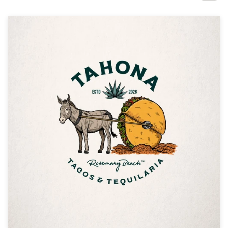
Concursos de designs
Projetos 1-para-1
Encontre um designer
Veja inspirações
99designs Studio
99designs Pro
Quero
um
design