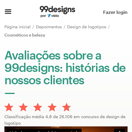
Página inicial
Fazer login
Pesquisar categorias
Página inicial
Depoimentos
Design de logotipos
Cosméticos e beleza
Como funciona
Avaliações sobre a
Encontre um designer
99designs: histórias de
Inspiração
nossos clientes
99designs Pro
Serviços
Classificação média 4,8 de 26.106 em concurso de design de
de
logotipo
design