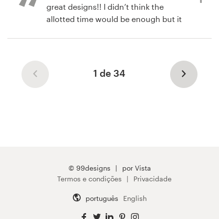
great designs!! I didn’t think the
lipstickology
allotted time would be enough but it
was. The more feedback I gave the
better they got. So happy!
1 de 34
há 7 anos
byourownbeautiful
Visualizar seu concurso de logotipo
© 99designs
por Vista
Termos e condições
Privacidade
português
English