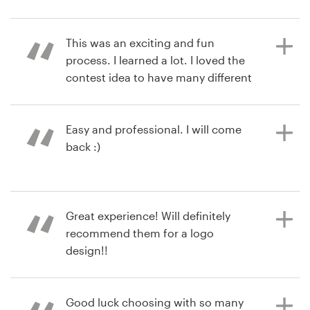
há 6 anos
jonathan.nose
This was an exciting and fun
Visualizar seu concurso de logotipo
process. I learned a lot. I loved the
contest idea to have many different
designers and concepts sent to me
to view. 99designs was very user
friendly and I will use again for my
Easy and professional. I will come
next project.
back :)
há 6 anos
há 7 anos
Great experience! Will definitely
chrisd3
magdal2402
recommend them for a logo
Visualizar seu concurso de logotipo
Visualizar seu concurso de logotipo
design!!
Good luck choosing with so many
há 7 anos