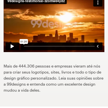
Concursos de designs
Projetos 1-para-1
Encontre um designer
Veja inspirações
99designs Studio
Mais de 444.306 pessoas e empresas vieram até nós
99designs Pro
para criar seus logotipos, sites, livros e todo o tipo de
design gráfico personalizado. Leia suas opiniões sobre
a 99designs e entenda como um excelente design
mudou a vida deles.
Quero
um
design