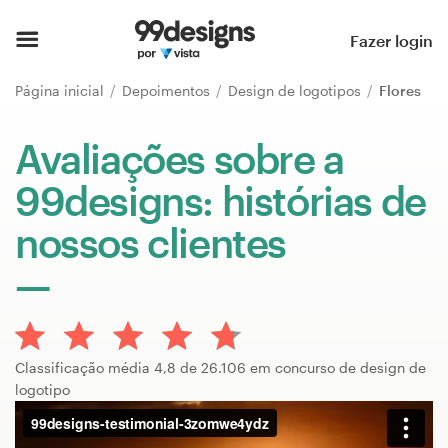
Página inicial
Fazer login
Pesquisar categorias
Página inicial
Depoimentos
Design de logotipos
Flores
Como funciona
Avaliações sobre a
99designs: histórias de
Encontre um designer
nossos clientes
Inspiração
99designs Pro
Classificação média 4,8 de 26.106 em concurso de design de
Serviços
logotipo
de
design