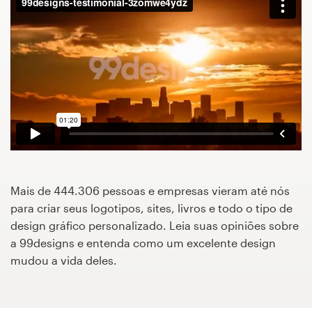
Concursos de designs
Projetos 1-para-1
Encontre um designer
Veja inspirações
99designs Studio
Mais de 444.306 pessoas e empresas vieram até nós
99designs Pro
para criar seus logotipos, sites, livros e todo o tipo de
design gráfico personalizado. Leia suas opiniões sobre
a 99designs e entenda como um excelente design
mudou a vida deles.
Quero
um
design