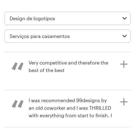
Design de logotipos
Cartão de visita
Design de site
Manual de identidade da marca
Very competitive and therefore the
Pesquisar todas as categorias
best of the best
há 3 anos
Suporte
I was recommended 99designs by
atcvenu4
an old coworker and I was THRILLED
Visualizar seu concurso de logotipo
+1 877 834 4534
with everything from start to finish. I
was contacted the entire process
Central de Ajuda
and was never left thinking "whats