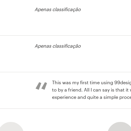
agem
Apenas classificação
rso de
agem
Apenas classificação
rso de
agem
This was my first time using 99desi
to by a friend. All I can say is that i
experience and quite a simple process. I was able to se
fantastic designer (Jessie Raymundo
rso de
and she took my project to the next 
agem
a credit to her ability as a designer
focus to customer service. I have h