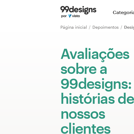
Página inicial
Categori
Pesquisar categorias
Página inicial
Depoimentos
Como funciona
Avaliações
Encontre um designer
sobre a
Inspiração
99designs:
99designs Pro
histórias de
nossos
Serviços
de
clientes
design