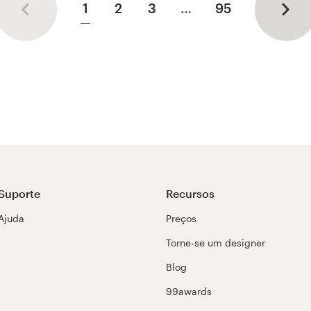
already submitted my second proje
1
2
3
…
95
Suporte
Recursos
Ajuda
Preços
Torne-se um designer
Blog
99awards