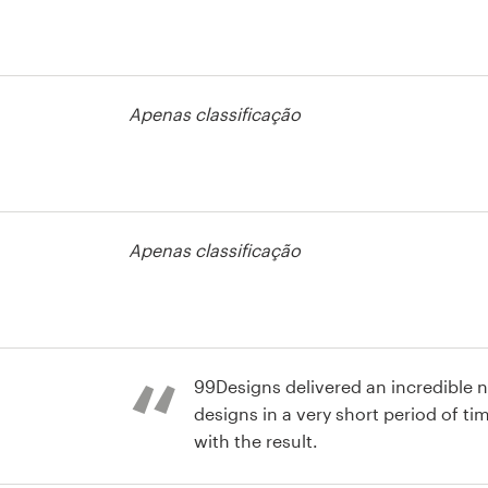
rso de
agem
Apenas classificação
rso de
agem
Apenas classificação
rso de
agem
99Designs delivered an incredible 
designs in a very short period of time. I couldn't be ha
with the result.
rso de