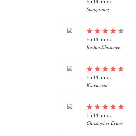
há 14 anos
Soapgranny
Visualizar seu concu
Recursos
impressos ou embal
Preços
há 14 anos
Ruslan.Khisameev
Torne-se um designer
Visualizar seu concu
impressos ou embal
Blog
há 14 anos
K.r.vincent
Visualizar seu concu
impressos ou embal
há 14 anos
Christopher Evans
Visualizar seu concu