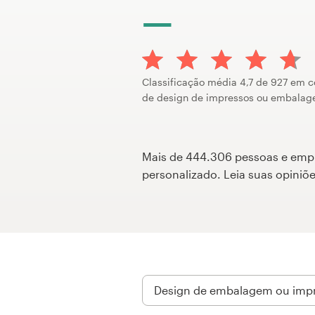
Concursos de designs
Projetos 1-para-1
Classificação média 4,7 de 927 em 
Encontre um designer
de design de impressos ou embala
Veja inspirações
Mais de 444.306 pessoas e empres
99designs Studio
personalizado. Leia suas opini
99designs Pro
Quero
um
design