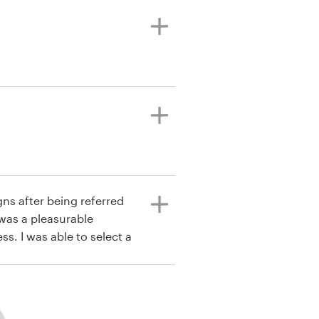
gns after being referred
t was a pleasurable
lect a
) from a few entries,
level. This experience is
 and her exceptional
ad a great time and have