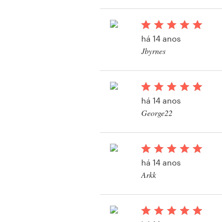
Design de logotipos
Cartão de visita
há 14 anos
Jbyrnes
Design de site
Manual de identidade da marca
há 14 anos
Pesquisar todas as categorias
George22
Suporte
há 14 anos
Arkk
+1 877 834 4534
Visualizar seu concu
impressos ou embal
Central de Ajuda