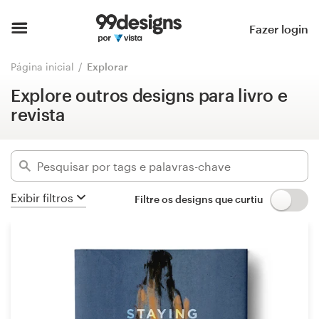
Explore outros designs para livro e
revista
Página inicial
Fazer login
Esconder filtros
Pesquisar categorias
Página inicial
Explorar
746
designs encontrados para:
Explore outros designs para livro e
Como funciona
outro livro ou revista
revista
Encontre um designer
Categorias
Inspiração
Setores
Exibir filtros
Filtre os designs que curtiu
99designs Pro
Avançado
Serviços
Limpar filtros
de
design