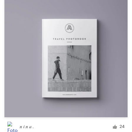
n i n a .
24