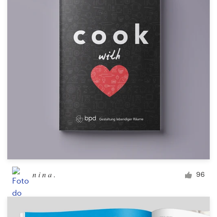
Design de logotipos
Cartão de visita
Design de site
Manual de identidade da marca
Pesquisar todas as categorias
Suporte
n i n a .
96
+1 877 834 4534
Central de Ajuda