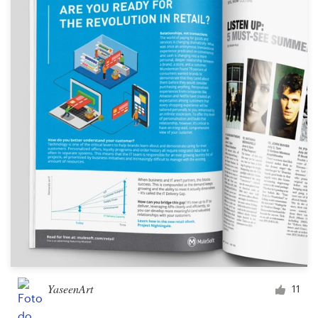
Recursos
Preços
Torne-se um designer
Blog
YaseenArt
11