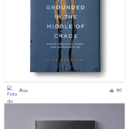
Concursos de designs
Projetos 1-para-1
Encontre um designer
Veja inspirações
99designs Studio
99designs Pro
Boja
90
Quero
um
design