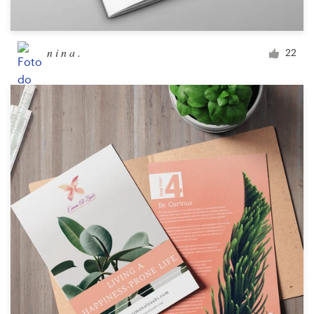
n i n a .
22