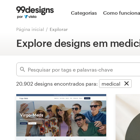
Página inicial
Categorias
Como funcion
Avançado
Pesquisar categorias
Página inicial
Explorar
Limpar filtros
Explore designs em medici
Como funciona
Encontre um designer
Inspiração
20.902
designs encontrados para:
medical
99designs Pro
Serviços
de
design