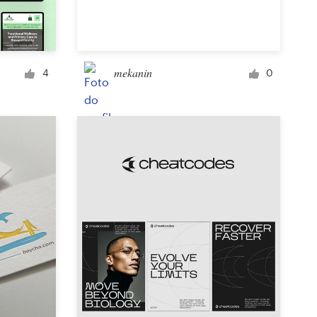
Sinalização
mekanin
4
0
template para PowerPoint
Outra publicidade ou propaganda
Podcast
Vestuário ou confecção