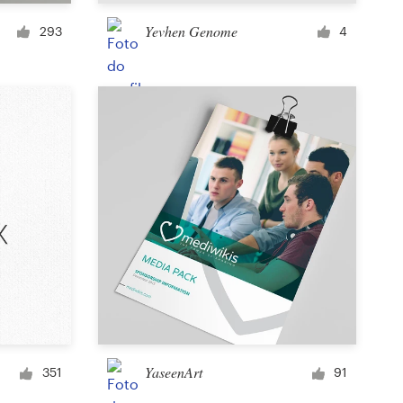
Copo ou caneca
Yevhen Genome
293
4
Outros vestuários ou itens promocionais
Cartão ou convite
Tatuagem
Outras ilustrações ou arte
YaseenArt
351
91