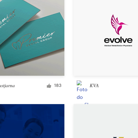
Outros designs
astjarna
KVA
183