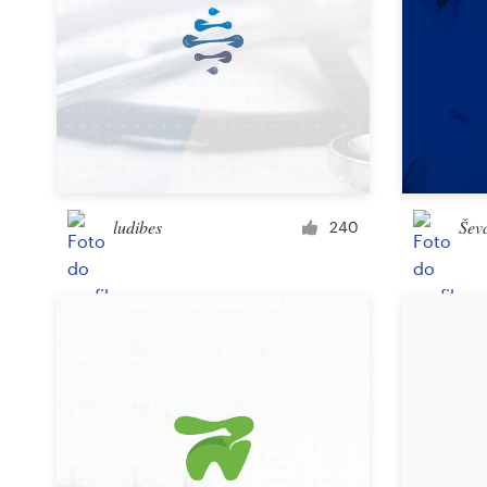
ludibes
Šev
240