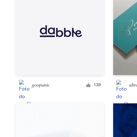
goopanic
ultr
139