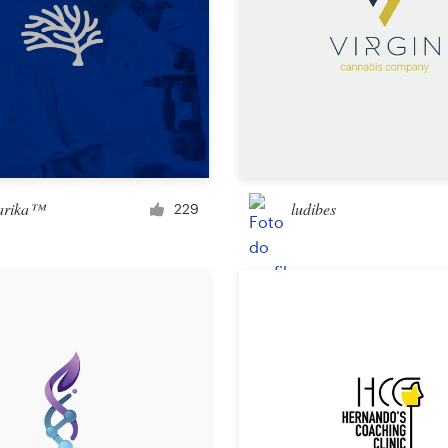
arika™
ludibes
229