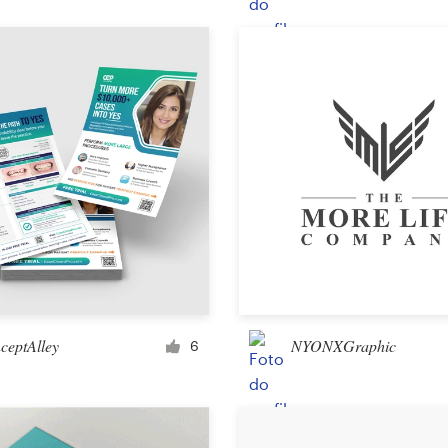
Embalagem
Outra embalagem ou rótulo
Livro e revista
Capa de livro
Tipografia
Outros livros e revistas
ceptAlley
NYONXGraphic
6
Outros