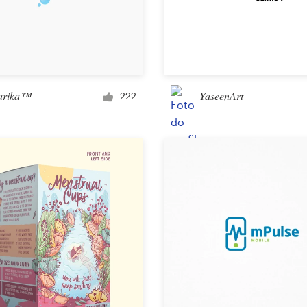
arika™
YaseenArt
222