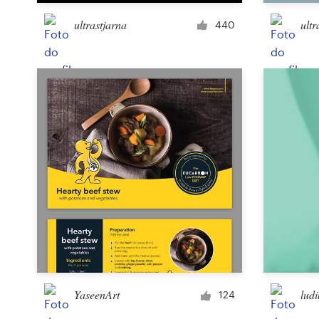
ultrastjarna
ultr
440
Recursos
Preços
Torne-se um designer
Blog
YaseenArt
ludi
124