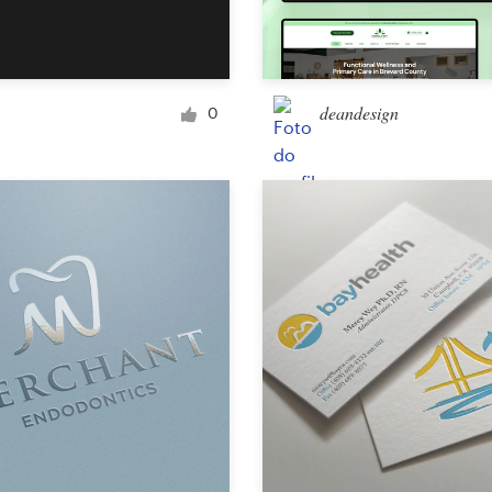
Envelopamento de carro, caminhão ou van
deandesign
0
E-mail
Menu
Capa de álbum (CD)
Vestuário e item promocional
Camiseta