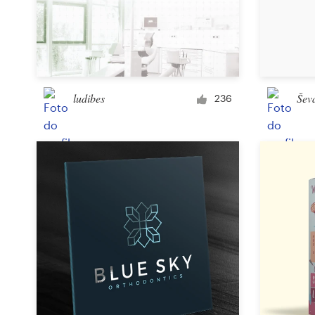
ludibes
Šev
236