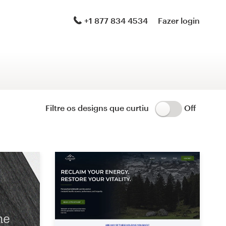
Logotipo e identidade visual
+1 877 834 4534
Fazer login
Logotipo e site
Manual de identidade da marca
Papelaria
Filtre os designs que curtiu
Off
Logotipo e embalagem de produto
Brand launch pack
design de tema para WordPress