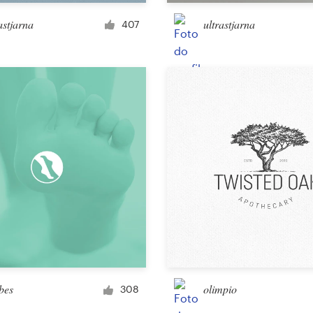
Item promocional
astjarna
ultrastjarna
407
Adesivo
Arte e ilustração
ilustração ou gráfico
Personagem ou mascote
3D
Embalagem e rótulo
bes
olimpio
308