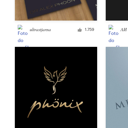
Design de logotipos
Cartão de visita
ultrastjarna
ΛИ
1.759
Design de site
Manual de identidade da marca
Pesquisar todas as categorias
Suporte
+1 877 834 4534
Central de Ajuda