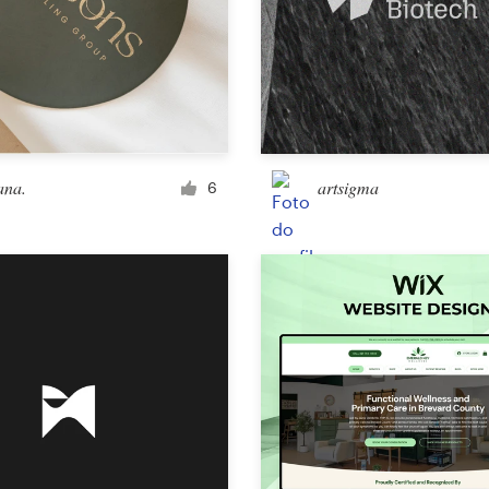
Design de landing page
Design de aplicativo
ana.
artsigma
6
Mídia social
Outro design para site ou aplicativo
Negócios e publicidade
cartão postal, flyer ou impresso
Infográfico