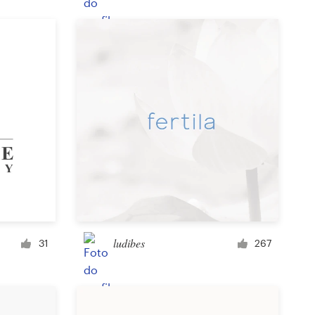
Rótulo
Capa de revista
Tipografia com imagem
ludibes
31
267