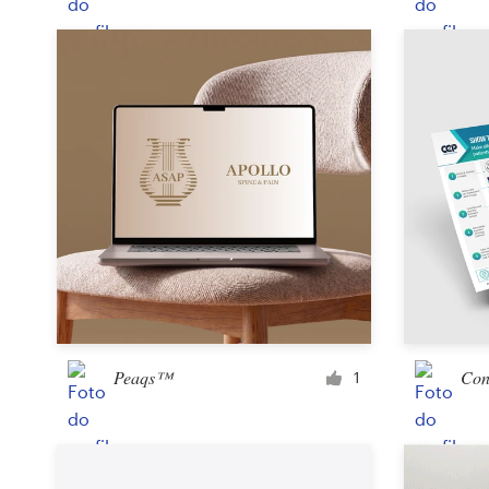
Peaqs™
Con
1