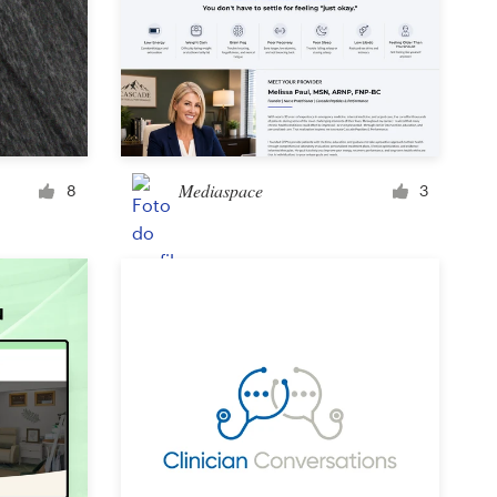
Ícone ou botão
Capa para Facebook
Mediaspace
8
3
Anúncio em banner
Cartaz
Folder