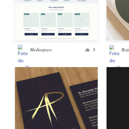
Concursos de designs
Projetos 1-para-1
Encontre um designer
Mediaspace
Boj
3
Veja inspirações
99designs Studio
99designs Pro
Quero
um
design