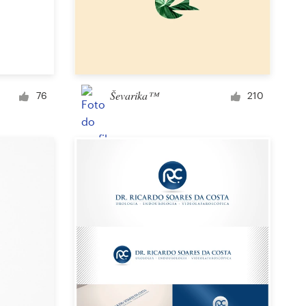
Ševarika™
76
210