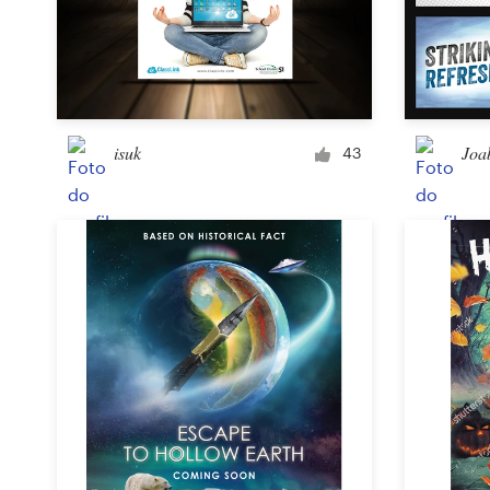
isuk
Joa
43