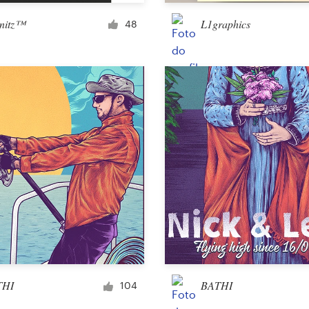
Item promocional
nitz™
L1graphics
48
Adesivo
Arte e ilustração
ilustração ou gráfico
Personagem ou mascote
3D
Embalagem e rótulo
THI
BATHI
104