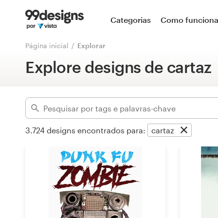
Página inicial
Categorias
Como funcion
Avançado
Pesquisar categorias
Página inicial
Explorar
Limpar filtros
Explore designs de cartaz
Como funciona
Encontre um designer
Inspiração
3.724
designs encontrados para:
cartaz
99designs Pro
Serviços
de
design