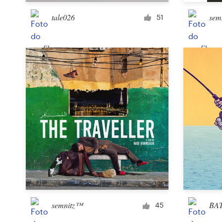
tale026
sem
51
Recursos
Preços
Torne-se um designer
Blog
semnitz™
BA
45