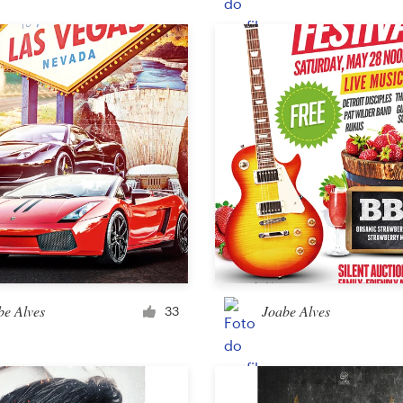
Embalagem
Outra embalagem ou rótulo
Livro e revista
Capa de livro
Tipografia
Outros livros e revistas
be Alves
Joabe Alves
33
Outros