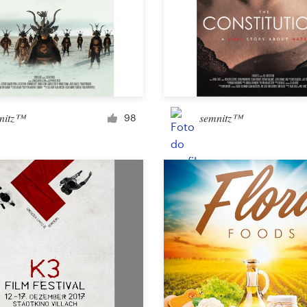
Design de landing page
Design de aplicativo
nitz™
semnitz™
98
Mídia social
Outro design para site ou aplicativo
Negócios e publicidade
cartão postal, flyer ou impresso
Infográfico