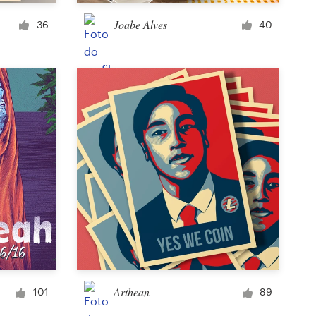
Copo ou caneca
Joabe Alves
36
40
Outros vestuários ou itens promocionais
Cartão ou convite
Tatuagem
Outras ilustrações ou arte
Arthean
101
89