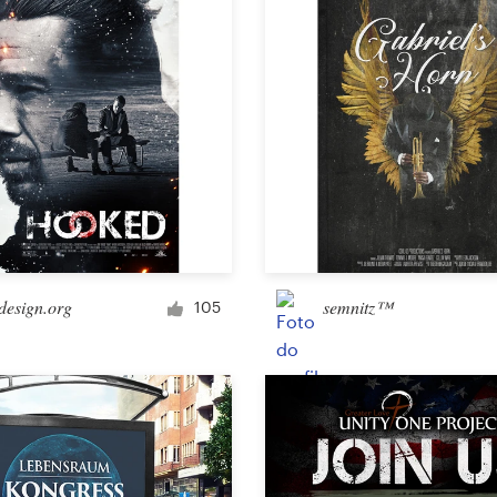
Outros designs
design.org
semnitz™
105