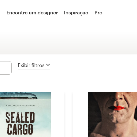
Design de logotipos
a
Encontre um designer
Inspiração
Pro
Logotipo e rede social
Logotipo e cartão de visita
Cartão de visita
Exibir filtros
Logotipo e manual da marca
Brand starter pack
Design de site e aplicativo
Design de site