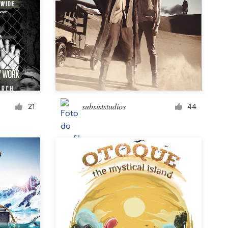
subsiststudios
21
44