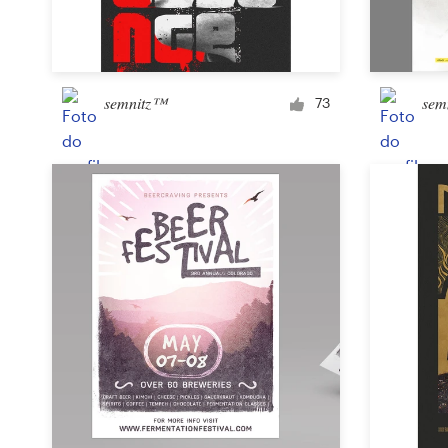
Design de logotipos
Cartão de visita
semnitz™
sem
73
Design de site
Manual de identidade da marca
Pesquisar todas as categorias
Suporte
+1 877 834 4534
Central de Ajuda