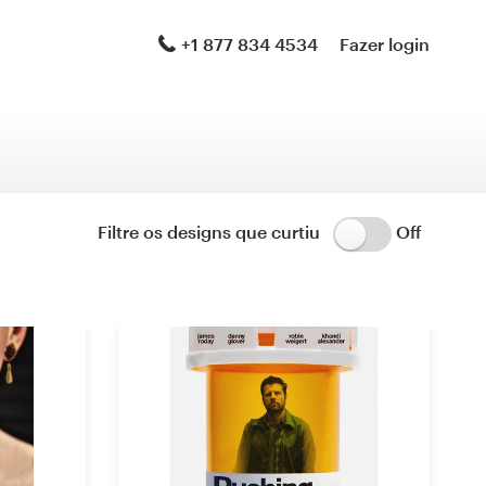
Logotipo e identidade visual
+1 877 834 4534
Fazer login
Logotipo e site
Manual de identidade da marca
Papelaria
Filtre os designs que curtiu
Off
Logotipo e embalagem de produto
Brand launch pack
design de tema para WordPress