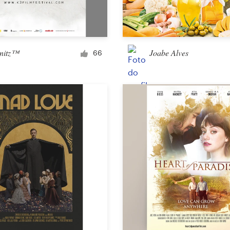
Envelopamento de carro, caminhão ou van
nitz™
Joabe Alves
66
E-mail
Menu
Capa de álbum (CD)
Vestuário e item promocional
Camiseta