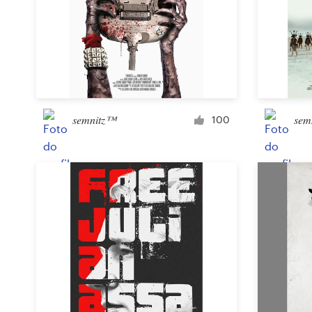
Concursos de designs
Projetos 1-para-1
Encontre um designer
semnitz™
sem
100
Veja inspirações
99designs Studio
99designs Pro
Quero
um
design