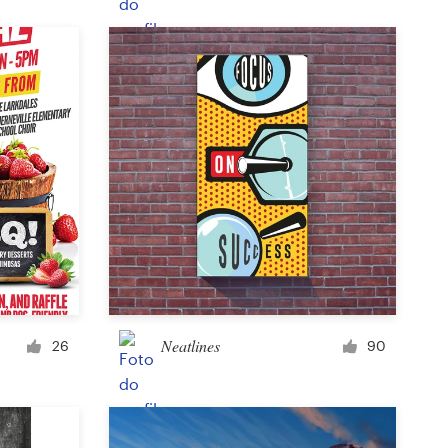
Rótulo
Capa de revista
Tipografia com imagem
Neatlines
26
90