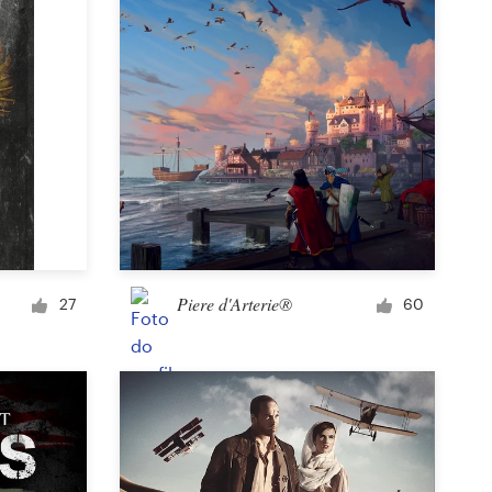
Piere d'Arterie®
27
60