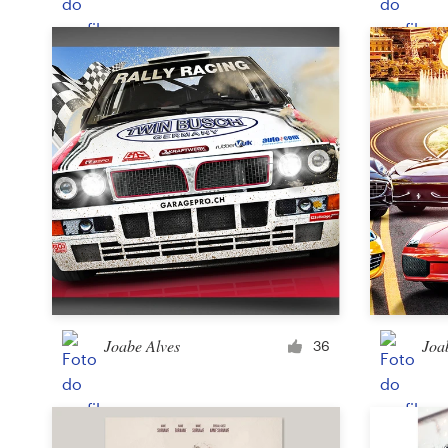
Joabe Alves
Joa
36