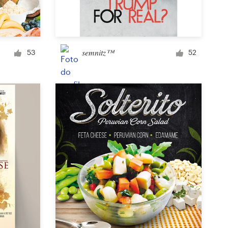
Sinalização
semnitz™
53
52
template para PowerPoint
Outra publicidade ou propaganda
Podcast
Vestuário ou confecção