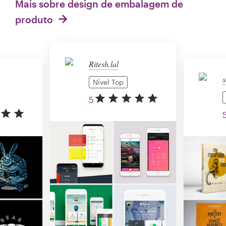
Mais sobre design de embalagem de
produto
Ritesh.lal
s
Nível Top
5