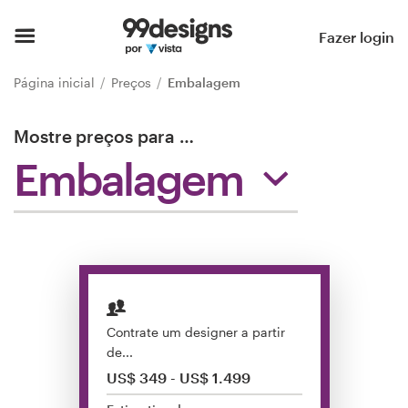
Página inicial
Fazer login
Pesquisar categorias
Página inicial
Preços
Embalagem
Como funciona
Mostre preços para
…
Embalagem
Encontre um designer
Inspiração
99designs Pro
Contrate um designer a partir
Serviços
de...
de
US$ 349 - US$ 1.499
design