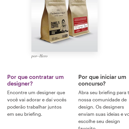
Design de logotipos
Cartão de visita
Design de site
Manual de identidade da marca
por--Hero
Pesquisar todas as categorias
Por que contratar um
Por que iniciar um
designer?
concurso?
Suporte
Encontre um designer que
Abra seu briefing para 
você vai adorar e daí vocês
nossa comunidade de
+1 877 834 4534
poderão trabalhar juntos
design. Os designers
em seu briefing.
enviam suas ideias e v
escolhe seu design
Central de Ajuda
favorito.