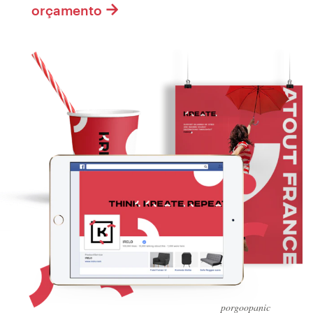
orçamento
porgoopanic