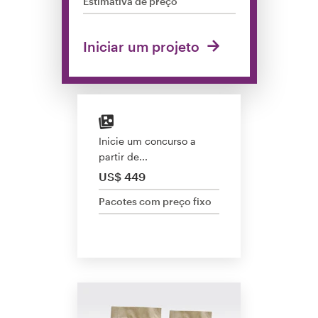
Estimativa de preço
Concursos de designs
Iniciar um projeto
Projetos 1-para-1
Encontre um designer
Veja inspirações
Inicie um concurso a
partir de...
99designs Studio
US$ 449
99designs Pro
Pacotes com preço fixo
Quero
um
design